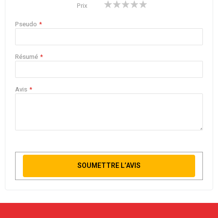
1
2
3
4
5
Prix
star
stars
stars
stars
stars
Pseudo
Résumé
Avis
SOUMETTRE L’AVIS