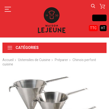
Contact
TTC
HT
CATÉGORIES
Accueil
Ustensiles de Cuisine
Préparer
Chinois perforé
cuisine
Skip
to
the
end
of
the
images
gallery