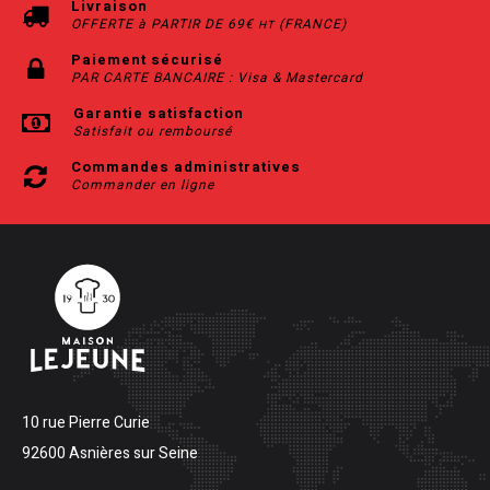
Livraison
OFFERTE à PARTIR DE 69€
(FRANCE)
HT
Paiement sécurisé
PAR CARTE BANCAIRE : Visa & Mastercard
Garantie satisfaction
Satisfait ou remboursé
Commandes administratives
Commander en ligne
10 rue Pierre Curie
92600 Asnières sur Seine