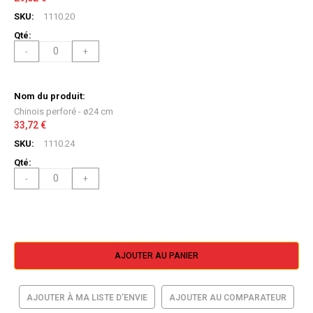
1110.20
-
+
Chinois perforé - ø24 cm
33,72 €
1110.24
-
+
AJOUTER AU PANIER
AJOUTER À MA LISTE D’ENVIE
AJOUTER AU COMPARATEUR