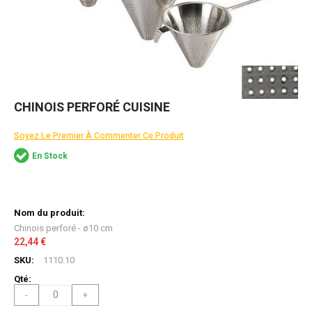
Skip
CHINOIS PERFORÉ CUISINE
to
the
Soyez Le Premier À Commenter Ce Produit
beginning
of
En Stock
the
images
gallery
Articles
du
produit
Chinois perforé - ø10 cm
groupé
22,44 €
1110.10
-
+