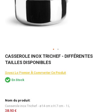
Skip
CASSEROLE INOX TRICHEF - DIFFÉRENTES
to
TAILLES DISPONIBLES
the
beginning
of
Soyez Le Premier À Commenter Ce Produit
the
En Stock
images
gallery
Articles
du
produit
Casserole inox Trichef - ø14 cm x H.7 cm - 1 L
groupé
38,90 €