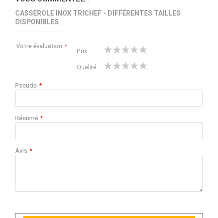
CASSEROLE INOX TRICHEF - DIFFÉRENTES TAILLES
DISPONIBLES
Votre évaluation
1
2
3
4
5
Prix
star
stars
stars
stars
stars
1
2
3
4
5
Qualité
star
stars
stars
stars
stars
Pseudo
Résumé
Avis