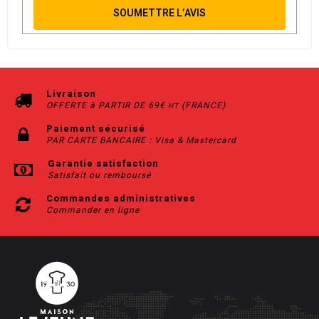
SOUMETTRE L’AVIS
Livraison
OFFERTE à PARTIR DE 69€
(FRANCE)
HT
Paiement sécurisé
PAR CARTE BANCAIRE : Visa & Mastercard
Garantie satisfaction
Satisfait ou remboursé
Commandes administratives
Commander en ligne