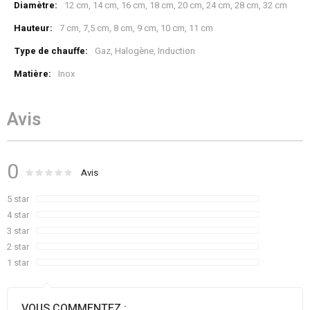
12 cm, 14 cm, 16 cm, 18 cm, 20 cm, 24 cm, 28 cm, 32 cm
7 cm, 7,5 cm, 8 cm, 9 cm, 10 cm, 11 cm
Gaz, Halogène, Induction
Inox
Avis
0
Évaluation :
0
100
Avis
% of
5 star
4 star
3 star
2 star
1 star
VOUS COMMENTEZ :