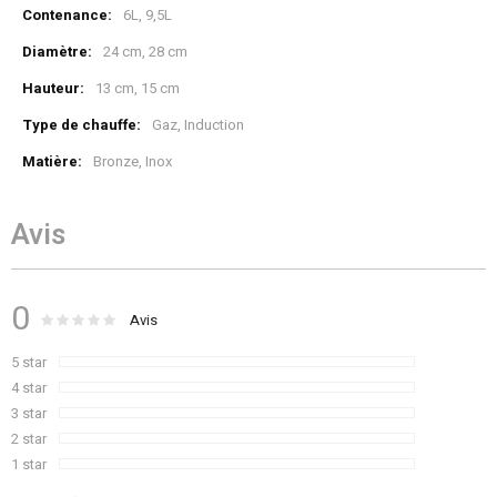
Plus
6L, 9,5L
d’information
24 cm, 28 cm
13 cm, 15 cm
Gaz, Induction
Bronze, Inox
Avis
0
Évaluation :
0
100
Avis
% of
5 star
4 star
3 star
2 star
1 star