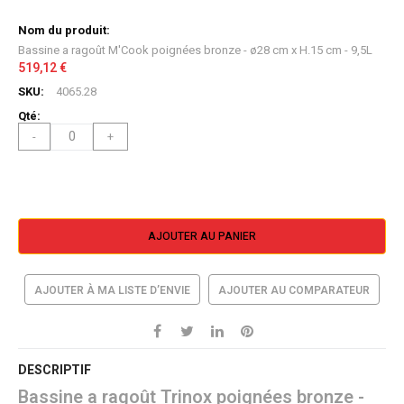
Bassine a ragoût M'Cook poignées bronze - ø28 cm x H.15 cm - 9,5L
519,12 €
4065.28
-
+
AJOUTER AU PANIER
AJOUTER À MA LISTE D’ENVIE
AJOUTER AU COMPARATEUR
DESCRIPTIF
Bassine a ragoût Trinox poignées bronze -