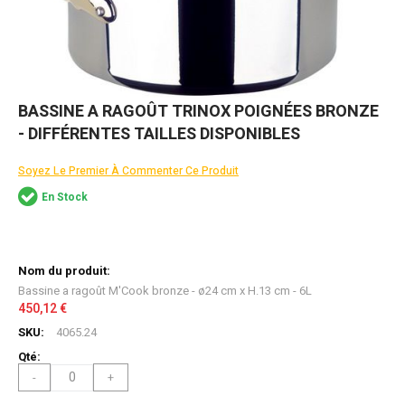
Skip
BASSINE A RAGOÛT TRINOX POIGNÉES BRONZE
to
- DIFFÉRENTES TAILLES DISPONIBLES
the
beginning
of
Soyez Le Premier À Commenter Ce Produit
the
En Stock
images
gallery
Articles
du
produit
Bassine a ragoût M'Cook bronze - ø24 cm x H.13 cm - 6L
groupé
450,12 €
4065.24
-
+