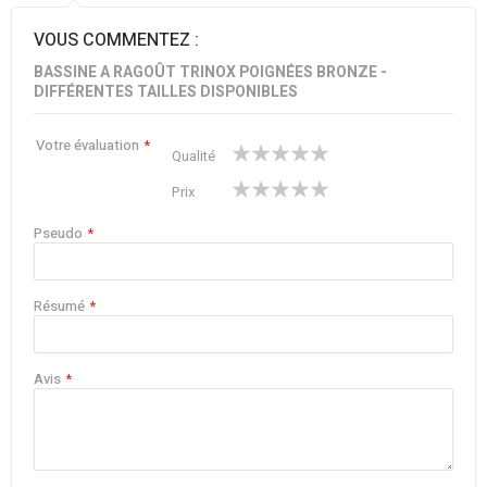
VOUS COMMENTEZ :
BASSINE A RAGOÛT TRINOX POIGNÉES BRONZE -
DIFFÉRENTES TAILLES DISPONIBLES
Votre évaluation
1
2
3
4
5
Qualité
star
stars
stars
stars
stars
1
2
3
4
5
Prix
star
stars
stars
stars
stars
Pseudo
Résumé
Avis