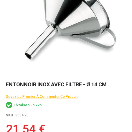
Skip
ENTONNOIR INOX AVEC FILTRE - Ø 14 CM
to
the
Soyez Le Premier À Commenter Ce Produit
beginning
of
Livraison En 72h
the
images
SKU
3034.28
gallery
21,54 €