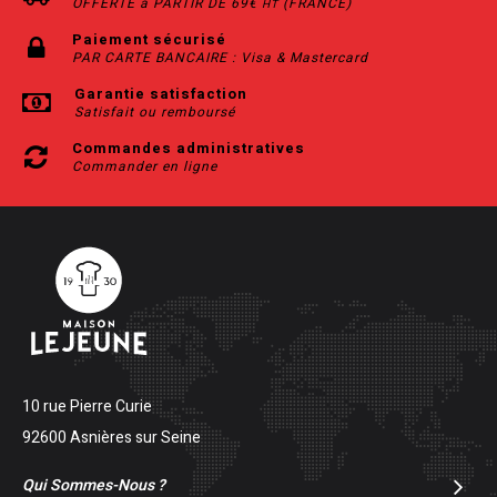
OFFERTE à PARTIR DE 69€
(FRANCE)
HT
Paiement sécurisé
PAR CARTE BANCAIRE : Visa & Mastercard
Garantie satisfaction
Satisfait ou remboursé
Commandes administratives
Commander en ligne
10 rue Pierre Curie
92600 Asnières sur Seine
Qui Sommes-Nous ?