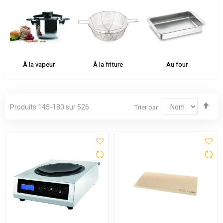
Accessoires de cuisson
À la friture
Au four
Par
Produits
145
-
180
sur
526
Trier par
ord
déc