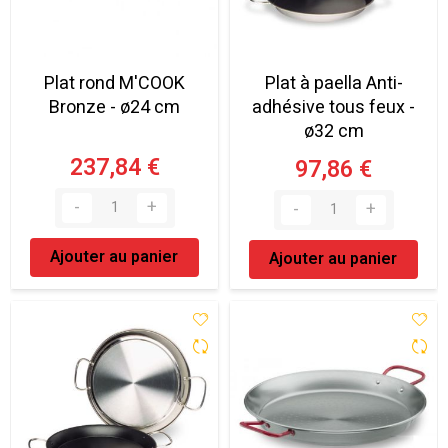
Plat rond M'COOK
Plat à paella Anti-
Bronze - ø24 cm
adhésive tous feux -
ø32 cm
237,84 €
97,86 €
Ajouter au panier
Ajouter au panier