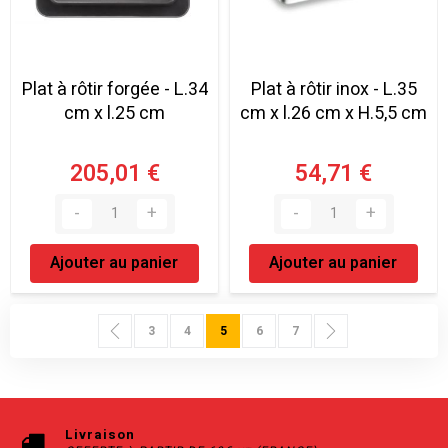
Plat à rôtir forgée - L.34
Plat à rôtir inox - L.35
cm x l.25 cm
cm x l.26 cm x H.5,5 cm
205,01 €
54,71 €
Ajouter au panier
Ajouter au panier
Page
Page
Précédent
Page
Page
Vous lisez actuellement la page
Page
Page
Page
Suivant
3
4
5
6
7
Livraison