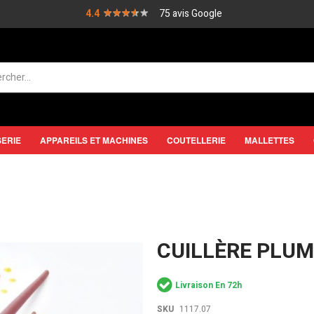
★★★★★
★★★★★
4.4
75 avis Google
SERIE
APPAREILS ET MACHINES
COUTELLERIE
MALLETTES
CUILLÈRE PLUM
Livraison En 72h
SKU
1117.07