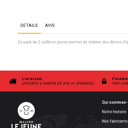
DETAILS
AVIS
Ce pack de 2 cuillères plume permet de réaliser des décors d'a
Livraison
Paieme
OFFERTE à PARTIR DE 69€
(FRANCE)
PAR CAR
HT
Qui sommes-
Notre histoire
Nos fabricants