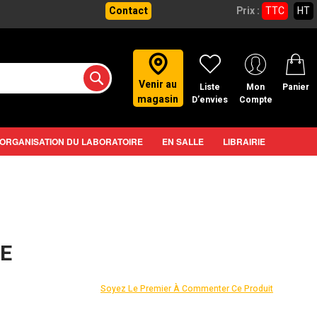
Contact
Prix :
TTC
HT
Venir au
Liste
Mon
Panier
magasin
D’envies
Compte
ORGANISATION DU LABORATOIRE
EN SALLE
LIBRAIRIE
E
Soyez Le Premier À Commenter Ce Produit