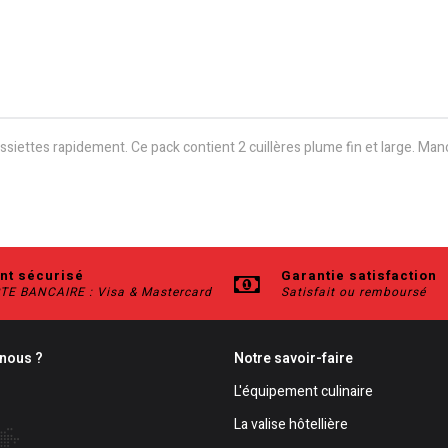
ssiettes rapidement. Ce pack contient 2 cuillères plume fin et large. Man
nt sécurisé
Garantie satisfaction
TE BANCAIRE : Visa & Mastercard
Satisfait ou remboursé
nous ?
Notre savoir-faire
L'équipement culinaire
La valise hôtellière