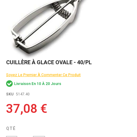
Skip
CUILLÈRE À GLACE OVALE - 40/PL
to
the
Soyez Le Premier À Commenter Ce Produit
beginning
of
Livraison En 10 À 20 Jours
the
images
SKU
5147.40
gallery
37,08 €
QTÉ