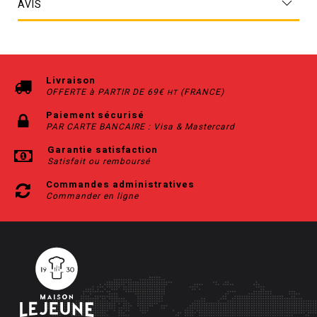
AVIS
Livraison
OFFERTE à PARTIR DE 69€
(FRANCE)
HT
Paiement sécurisé
PAR CARTE BANCAIRE : Visa & Mastercard
Garantie satisfaction
Satisfait ou remboursé
Commandes administratives
Commander en ligne