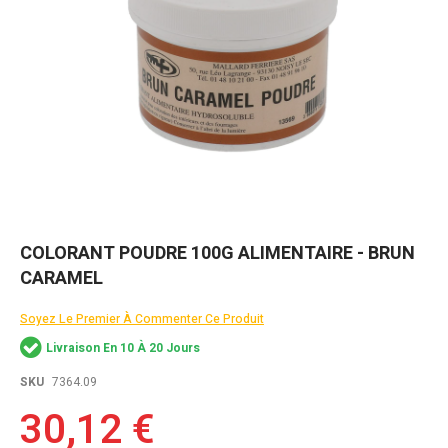
Skip
COLORANT POUDRE 100G ALIMENTAIRE - BRUN
to
CARAMEL
the
beginning
of
Soyez Le Premier À Commenter Ce Produit
the
Livraison En 10 À 20 Jours
images
gallery
SKU
7364.09
30,12 €