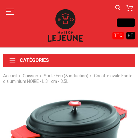
Contact
TTC
HT
CATÉGORIES
Accueil
Cuisson
Sur le Feu (& induction)
Cocotte ovale Fonte
d'aluminium NOIRE - L.31 cm - 3,5L
Skip
to
the
end
of
the
images
gallery