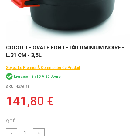
Skip
COCOTTE OVALE FONTE D'ALUMINIUM NOIRE -
to
L.31 CM - 3,5L
the
beginning
of
Soyez Le Premier À Commenter Ce Produit
the
Livraison En 10 À 20 Jours
images
gallery
SKU
4326.31
141,80 €
QTÉ
-
+