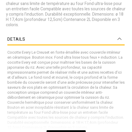
chaleur sans limite de température au four Fond ultra-lisse pour
un entretien facile Compatible avec toutes les sources de chaleur
y compris l’induction. Durabilité exceptionnelle. Dimensions: ø 18
H.17,4cm (profondeur 12,5cm) Contenance 2L Disponible en 3
coloris.
DETAILS
Cocotte Every Le Creuset en fonte émaillée avec couvercle intérieur
en céramique. Bouton inox. Fond ultra lisse tous feux + induction. La
cocotte Every est conçue pour maîtriser les bases de la cuisson
japonaise du riz. Avec une telle profondeur, sa capacité
impressionnante permet de réaliser mille et une autres recettes d’ici
et d’ailleurs. Le fond rond et incurvé, le corps profond et la forme
bombée du couvercle seront d’une aide précieuse pour intensifier les
saveurs de vos plats en optimisant la circulation de la chaleur. Sa
conception unique comprend un couvercle intérieur anti-
débordement en céramique pour optimiser la cuisson du riz.
Couvercle hermétique pour conserver uniformément la chaleur.
Bouton en acier inoxydable résistant à la chaleur sans limite de
température au four Fond ultra-lisse pour un entretien facile
Compatible avec toutes les sources de chaleur y compris l’induction.
Durabilité exceptionnelle. Dimensions: ø 18 H.17,4cm (profondeur
12,5cm) Contenance 2L Disponible en 3 coloris.