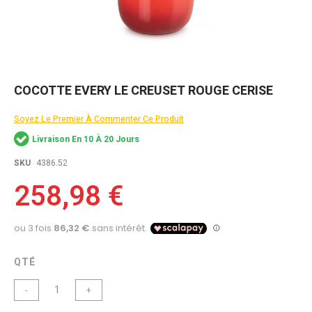
Skip
COCOTTE EVERY LE CREUSET ROUGE CERISE
to
the
Soyez Le Premier À Commenter Ce Produit
beginning
of
Livraison En 10 À 20 Jours
the
images
SKU
4386.52
gallery
258,98 €
QTÉ
-
+