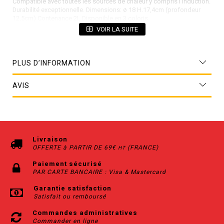
Compatible avec toutes les sources de chaleur y compris l’induction.
Durabilité exceptionnelle. Dimensions: ø 18 H.17,4cm (profondeur
12,5cm) Contenance 2L Disponible en 3 coloris.
VOIR LA SUITE
PLUS D’INFORMATION
AVIS
Livraison
OFFERTE à PARTIR DE 69€
(FRANCE)
HT
Paiement sécurisé
PAR CARTE BANCAIRE : Visa & Mastercard
Garantie satisfaction
Satisfait ou remboursé
Commandes administratives
Commander en ligne