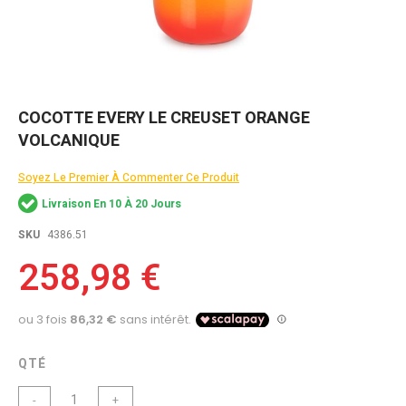
Skip
COCOTTE EVERY LE CREUSET ORANGE
to
VOLCANIQUE
the
beginning
of
Soyez Le Premier À Commenter Ce Produit
the
Livraison En 10 À 20 Jours
images
gallery
SKU
4386.51
258,98 €
QTÉ
-
+