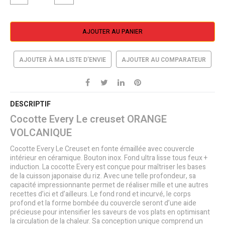
AJOUTER AU PANIER
AJOUTER À MA LISTE D’ENVIE
AJOUTER AU COMPARATEUR
DESCRIPTIF
Cocotte Every Le creuset ORANGE
VOLCANIQUE
Cocotte Every Le Creuset en fonte émaillée avec couvercle
intérieur en céramique. Bouton inox. Fond ultra lisse tous feux +
induction. La cocotte Every est conçue pour maîtriser les bases
de la cuisson japonaise du riz. Avec une telle profondeur, sa
capacité impressionnante permet de réaliser mille et une autres
recettes d’ici et d’ailleurs. Le fond rond et incurvé, le corps
profond et la forme bombée du couvercle seront d’une aide
précieuse pour intensifier les saveurs de vos plats en optimisant
la circulation de la chaleur. Sa conception unique comprend un