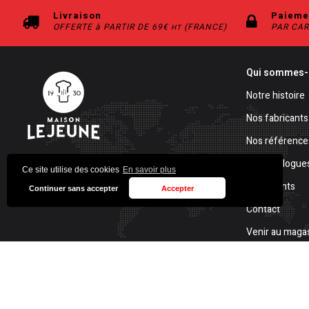
Livraison
Paieme
OFFERTE à PARTIR DE 69€
(FRANCE)
PAR CAR
HT
Qui sommes-
Notre histoire
Nos fabricants
Nos référence
Nos catalogue
10 rue Pierre Curie
Ce site utilise des cookies
En savoir plus
Avis clients
92600 Asnières sur Seine
Continuer sans accepter
Accepter
Contact
Venir au maga
CGV
Mentions léga