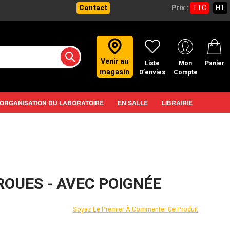
Contact
Prix :
TTC
HT
Venir au
Liste
Mon
Panier
magasin
D’envies
Compte
ORGANISATION DU LABORATOIRE
EN SALLE
LIBRAIRIE
ROUES - AVEC POIGNÉE
Soyez Le Premier À Commenter Ce Produit