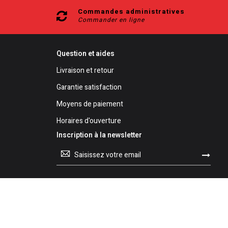
Commandes administratives
Commander en ligne
Question et aides
Livraison et retour
Garantie satisfaction
Moyens de paiement
Horaires d'ouverture
Inscription à la newsletter
Inscription
à
notre
lettre
d’information
: