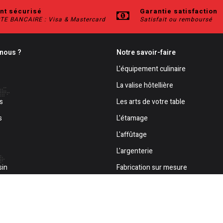
nt sécurisé
Garantie satisfaction
TE BANCAIRE : Visa & Mastercard
Satisfait ou remboursé
nous ?
Notre savoir-faire
L'équipement culinaire
La valise hôtellière
s
Les arts de votre table
s
L'étamage
L'affûtage
L'argenterie
sin
Fabrication sur mesure
Personnalisation
les