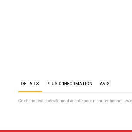
Skip
to
the
beginning
of
the
images
DETAILS
PLUS D’INFORMATION
AVIS
gallery
Ce chariot est spécialement adapté pour manutentionner les c