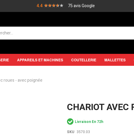
★★★★★
★★★★★
4.4
75 avis Google
SERIE
APPAREILS ET MACHINES
COUTELLERIE
MALLETTES
ec roues - avec poignée
CHARIOT AVEC 
Livraison En 72h
SKU
3570.03