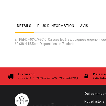
to
the
beginning
of
the
images
DETAILS
PLUS D’INFORMATION
AVIS
gallery
En PEHD -40°C/+90°C. Caisses légères, poignées ergonomiques 
60x38 H.15,5cm. Disponibles en 7 coloris
Livraison
Paieme
OFFERTE à PARTIR DE 69€
(FRANCE)
PAR CAR
HT
Qui sommes-
Notre histoire