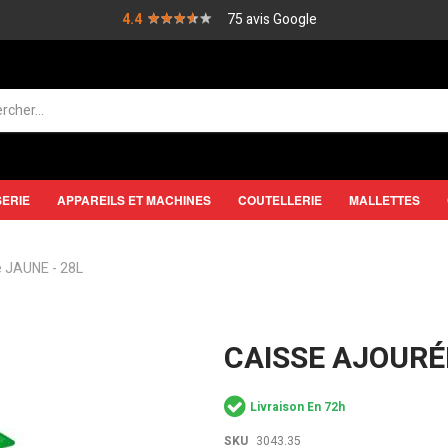
★★★★★
★★★★★
4.4
75 avis Google
SERIE
APPAREILS ET MACHINES
COUTELLERIE
MALLETTES
e JAUNE - 28L
CAISSE AJOURÉ
Livraison En 72h
SKU
3043.35