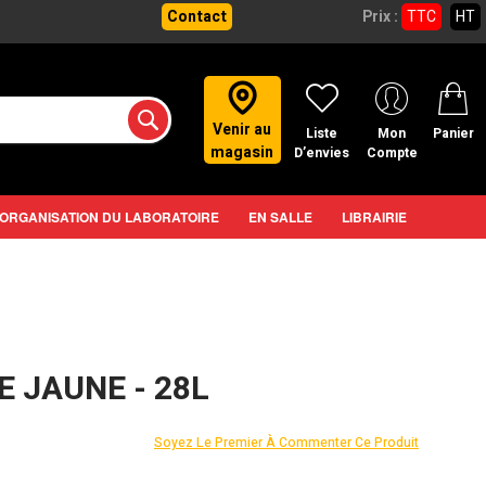
Contact
Prix :
TTC
HT
Venir au
Liste
Mon
Panier
magasin
D’envies
Compte
ORGANISATION DU LABORATOIRE
EN SALLE
LIBRAIRIE
E JAUNE - 28L
Soyez Le Premier À Commenter Ce Produit