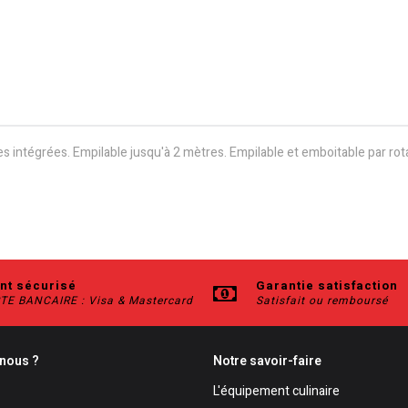
intégrées. Empilable jusqu'à 2 mètres. Empilable et emboitable par rot
nt sécurisé
Garantie satisfaction
TE BANCAIRE : Visa & Mastercard
Satisfait ou remboursé
nous ?
Notre savoir-faire
L'équipement culinaire