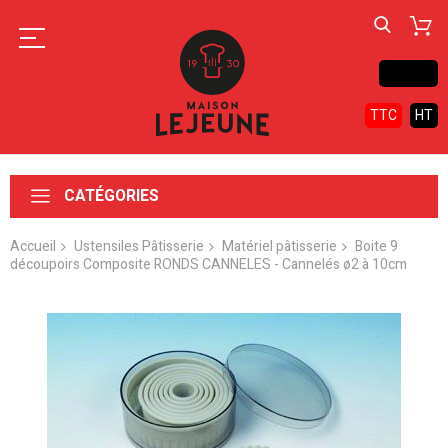
Contact
TTC
HT
CATÉGORIES
Accueil
Ustensiles Pâtisserie
Matériel pâtisserie
Boite 9
découpoirs Composite RONDS CANNELES - Cannelés ø2 à 10cm
Skip
to
the
end
of
the
images
gallery