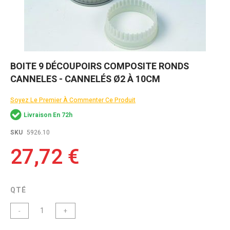
Skip
BOITE 9 DÉCOUPOIRS COMPOSITE RONDS
to
CANNELES - CANNELÉS Ø2 À 10CM
the
beginning
of
Soyez Le Premier À Commenter Ce Produit
the
Livraison En 72h
images
gallery
SKU
5926.10
27,72 €
QTÉ
-
+