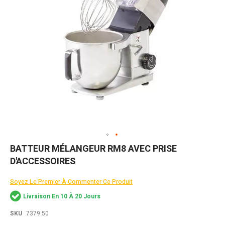
Skip
BATTEUR MÉLANGEUR RM8 AVEC PRISE
to
D'ACCESSOIRES
the
beginning
of
Soyez Le Premier À Commenter Ce Produit
the
Livraison En 10 À 20 Jours
images
gallery
SKU
7379.50