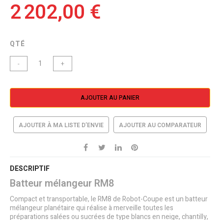
2 202,00 €
QTÉ
-
+
AJOUTER AU PANIER
AJOUTER À MA LISTE D’ENVIE
AJOUTER AU COMPARATEUR
DESCRIPTIF
Batteur mélangeur RM8
Compact et transportable, le RM8 de Robot-Coupe est un batteur
mélangeur planétaire qui réalise à merveille toutes les
préparations salées ou sucrées de type blancs en neige, chantilly,