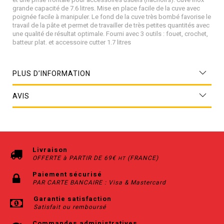
grande capacité de 7.6 litres. Mise en place facile de la cuve avec
poignée facile à manipuler. Le fond de la cuve très bombé favorise le
travail de la pâte et permet de travailler de très petites quantités avec
une qualité de résultat optimale. Fourni avec 3 outils : fouet, crochet,
batteur plat. et accessoire cutter 1.7 litres
PLUS D’INFORMATION
AVIS
Livraison
OFFERTE à PARTIR DE 69€
(FRANCE)
HT
Paiement sécurisé
PAR CARTE BANCAIRE : Visa & Mastercard
Garantie satisfaction
Satisfait ou remboursé
Commandes administratives