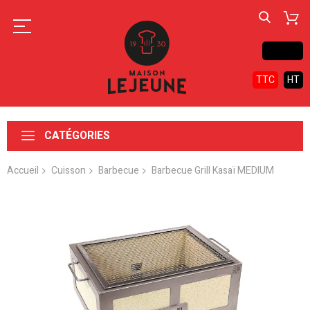
Contact
TTC
HT
CATÉGORIES
Accueil
Cuisson
Barbecue
Barbecue Grill Kasaï MEDIUM
Skip
to
the
end
of
the
images
gallery