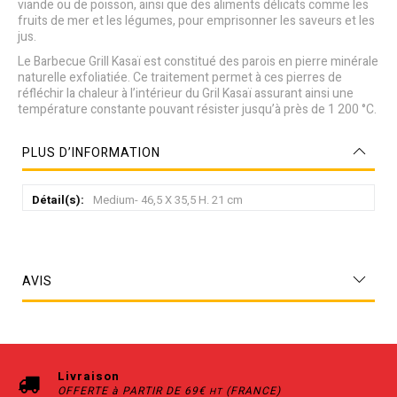
viande ou de poisson, ainsi que des aliments délicats comme les
fruits de mer et les légumes, pour emprisonner les saveurs et les
jus.
Le Barbecue Grill Kasaï est constitué des parois en pierre minérale
naturelle exfoliatiée. Ce traitement permet à ces pierres de
réfléchir la chaleur à l’intérieur du Gril Kasaï assurant ainsi une
température constante pouvant résister jusqu’à près de 1 200 °C.
PLUS D’INFORMATION
Plus
Medium- 46,5 X 35,5 H. 21 cm
d’information
AVIS
Livraison
OFFERTE à PARTIR DE 69€
(FRANCE)
HT