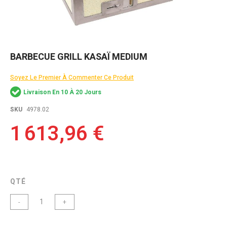
Skip
BARBECUE GRILL KASAÏ MEDIUM
to
the
Soyez Le Premier À Commenter Ce Produit
beginning
of
Livraison En 10 À 20 Jours
the
images
SKU
4978.02
gallery
1 613,96 €
QTÉ
-
+