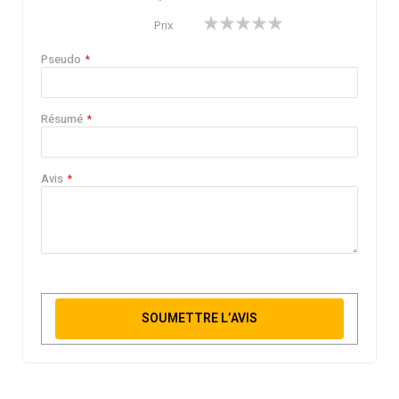
star
stars
stars
stars
stars
1
2
3
4
5
Prix
star
stars
stars
stars
stars
Pseudo
Résumé
Avis
SOUMETTRE L’AVIS