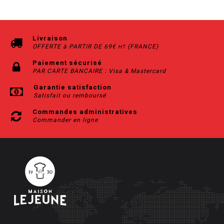
Livraison
OFFERTE à PARTIR DE 69€
(FRANCE)
HT
Paiement sécurisé
PAR CARTE BANCAIRE : Visa & Mastercard
Garantie satisfaction
Satisfait ou remboursé
Commandes administratives
Commander en ligne