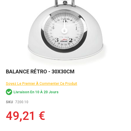
Skip
BALANCE RÉTRO - 30X30CM
to
the
Soyez Le Premier À Commenter Ce Produit
beginning
of
Livraison En 10 À 20 Jours
the
images
SKU
7200.10
gallery
49,21 €