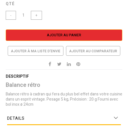
QTÉ
-
+
AJOUTER AU PANIER
AJOUTER À MA LISTE D’ENVIE
AJOUTER AU COMPARATEUR
DESCRIPTIF
Balance rétro
Balance rétro à cadran qui fera du plus bel effet dans votre cuisine
dans un esprit vintage. Pesage 5 kg, Précision : 20 g Fourni avec
bol inox ø 24cm
DETAILS