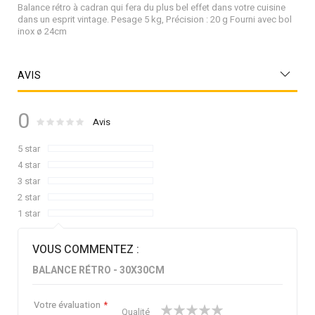
Balance rétro à cadran qui fera du plus bel effet dans votre cuisine
dans un esprit vintage. Pesage 5 kg, Précision : 20 g Fourni avec bol
inox ø 24cm
AVIS
0
Évaluation :
0
100
Avis
% of
5 star
4 star
3 star
2 star
1 star
VOUS COMMENTEZ :
BALANCE RÉTRO - 30X30CM
Votre évaluation
1
2
3
4
5
Qualité