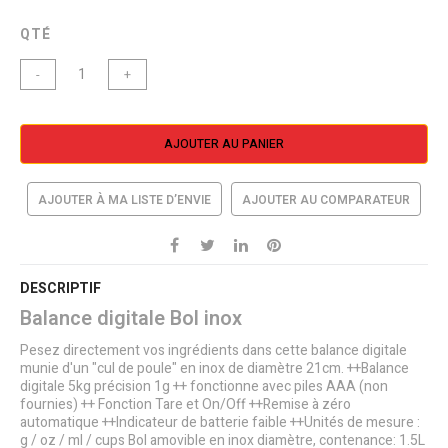
QTÉ
-
+
AJOUTER AU PANIER
AJOUTER À MA LISTE D’ENVIE
AJOUTER AU COMPARATEUR
DESCRIPTIF
Balance digitale Bol inox
Pesez directement vos ingrédients dans cette balance digitale
munie d'un "cul de poule" en inox de diamètre 21cm. ++Balance
digitale 5kg précision 1g ++ fonctionne avec piles AAA (non
fournies) ++ Fonction Tare et On/Off ++Remise à zéro
automatique ++Indicateur de batterie faible ++Unités de mesure :
g / oz / ml / cups Bol amovible en inox diamètre, contenance: 1.5L