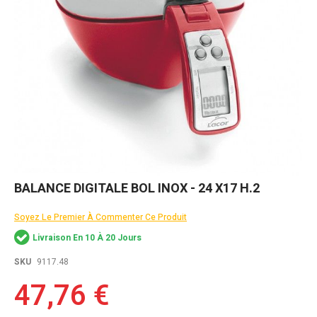
Skip
BALANCE DIGITALE BOL INOX - 24 X17 H.2
to
the
Soyez Le Premier À Commenter Ce Produit
beginning
of
Livraison En 10 À 20 Jours
the
images
SKU
9117.48
gallery
47,76 €