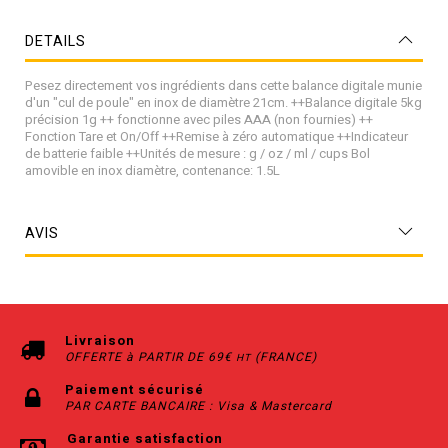
DETAILS
Pesez directement vos ingrédients dans cette balance digitale munie
d'un "cul de poule" en inox de diamètre 21cm. ++Balance digitale 5kg
précision 1g ++ fonctionne avec piles AAA (non fournies) ++
Fonction Tare et On/Off ++Remise à zéro automatique ++Indicateur
de batterie faible ++Unités de mesure : g / oz / ml / cups Bol
amovible en inox diamètre, contenance: 1.5L
AVIS
Livraison
OFFERTE à PARTIR DE 69€
(FRANCE)
HT
Paiement sécurisé
PAR CARTE BANCAIRE : Visa & Mastercard
Garantie satisfaction