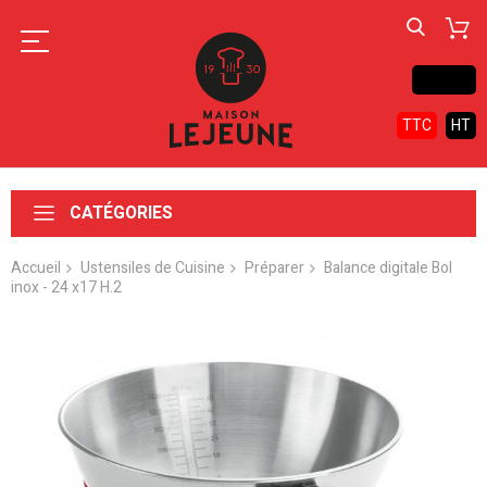
Contact
TTC
HT
CATÉGORIES
Accueil
Ustensiles de Cuisine
Préparer
Balance digitale Bol
inox - 24 x17 H.2
Skip
to
the
end
of
the
images
gallery